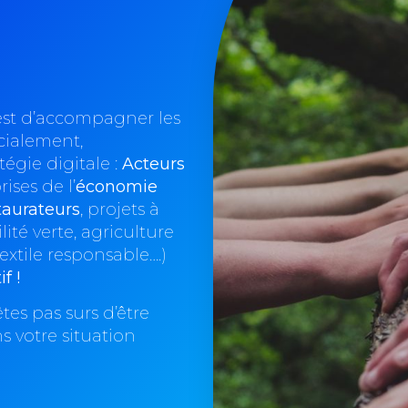
 est d’accompagner les
cialement,
égie digitale :
Acteurs
rises de l’
économie
taurateurs
, projets à
ité verte, agriculture
xtile responsable….)
f !
tes pas surs d’être
s votre situation