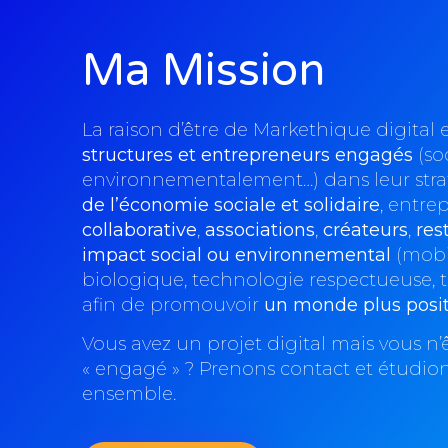
Ma Mission
La raison d’être de Markethique digital
structures et entrepreneur
s engagés
(so
environnementalement…) dans leur strat
de l’économie sociale et solidaire
, entrep
collaborative
,
associations
,
créateurs
,
res
impact social ou environnemental
(mobil
biologique, technologie respectueuse, te
afin de promouvoir
un monde plus positi
Vous avez un projet digital mais vous n’ê
« engagé » ? Prenons contact et étudion
ensemble.