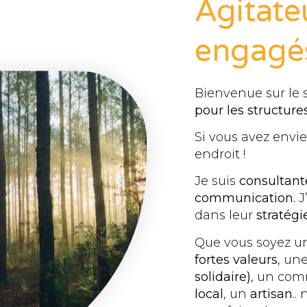
Agitate
engagé
Bienvenue sur le s
pour les structur
Si vous avez envi
endroit !
Je suis
consultant
communication.
J
dans leur
stratégie
Que vous soyez 
fortes valeurs
, un
solidaire)
, un com
local
, un
artisan
..