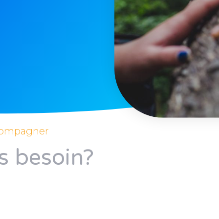
ccompagner
s besoin?