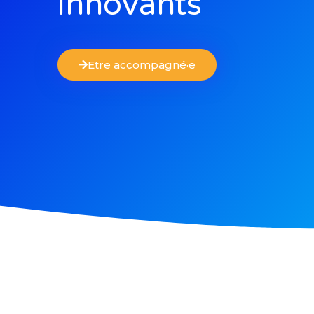
audacieux
Etre accompagné·e